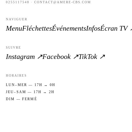
0255117548
·
CONTACT@AMERE-CBS.COM
NAVIGUER
Menu
Fléchettes
Événements
Infos
Écran TV 
SUIVRE
Instagram ↗
Facebook ↗
TikTok ↗
HORAIRES
LUN–MER — 17H → 0H
JEU–SAM — 17H → 2H
DIM — FERMÉ