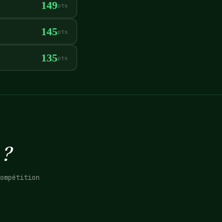
149
pts
145
pts
135
pts
 ?
ompétition