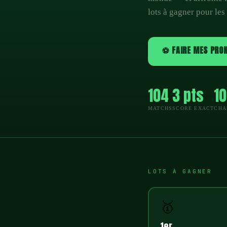
lots à gagner pour les
⚽ FAIRE MES PRO
104
3 pts
10
MATCHS
SCORE EXACT
CHA
LOTS À GAGNER
🥇
1er