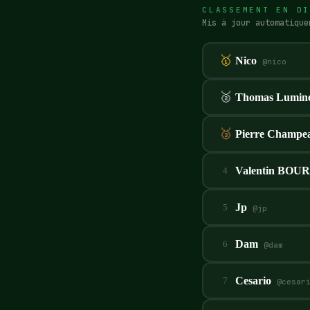
CLASSEMENT EN DI
Mis à jour automatique
🥇
Nico
@
nico
🥈
Thomas Lumin
🥉
Pierre Champe
Valentin BOU
4
Jp
5
@
jp
Dam
6
@
dam
Cesario
7
@
cesar