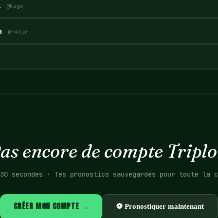
t
@
kage
n
@
r4tur
as encore de compte Triplo
30 secondes · Tes pronostics sauvegardés pour toute la c
CRÉER MON COMPTE →
⚽ Pronostiquer maintenant