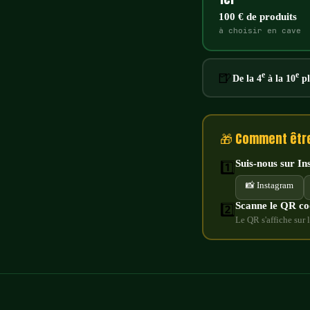
100 € de produits
à choisir en cave
🍺
e
e
De la 4
à la 10
pl
🎁 Comment être 
Suis-nous sur I
1️⃣
📸 Instagram
Scanne le QR co
2️⃣
Le QR s'affiche sur 