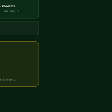
e shooters
r (ou pas 😏)
s avec nous !