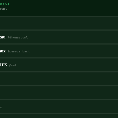
RECT
ment
eau
@
thomasvonl
aux
@
perrierbast
RHIS
@
val
io