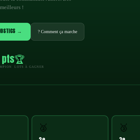
 meilleurs !
NOSTICS →
? Comment ça marche
 pts
🏆
MPION
LOTS À GAGNER
🥈
🥉
2e
3e