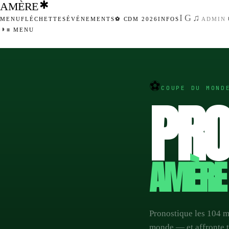
✱
AMÈRE
IG
♫
MENU
FLÉCHETTES
ÉVÉNEMENTS
⚽ CDM 2026
INFOS
ADMIN
◑
≡ MENU
●
FERMÉ · OUVRE À 17H
⚽
COUPE DU MOND
PRO
AMÈRE
Pronostique les 104 m
monde — et affronte 