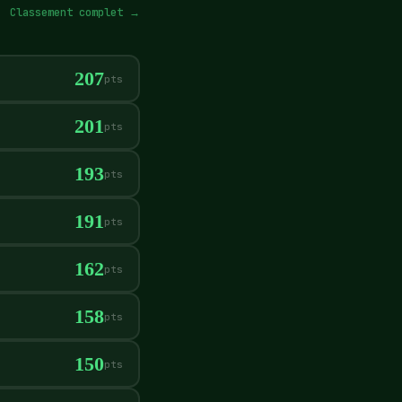
Classement complet →
207
pts
201
pts
193
pts
191
pts
162
pts
158
pts
150
pts