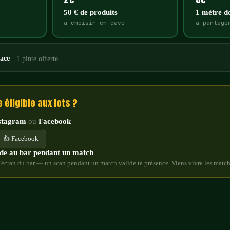
50 € de produits
1 mètre d
à choisir en cave
à partage
ace
· 1 pinte offerte
éligible aux lots ?
nstagram
ou
Facebook
👍 Facebook
de au bar pendant un match
l'écran du bar — un scan pendant un match valide ta présence. Viens vivre les match