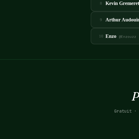
Kevin Gremere
8
Arthur Audoui
9
Enzo
10
@
Enzouzz
P
Gratuit · 