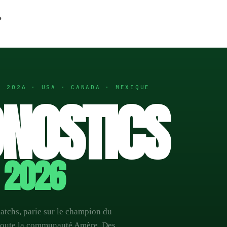
◑
NANTES — 16 RUE DE BUDAPEST
E 2026 · USA · CANADA · MEXIQUE
NOSTICS
 2026
atchs, parie sur le champion du
toute la communauté Amère. Des